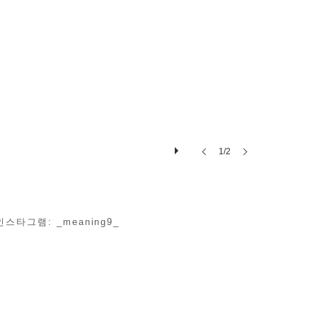
1/2
램: _meaning9_