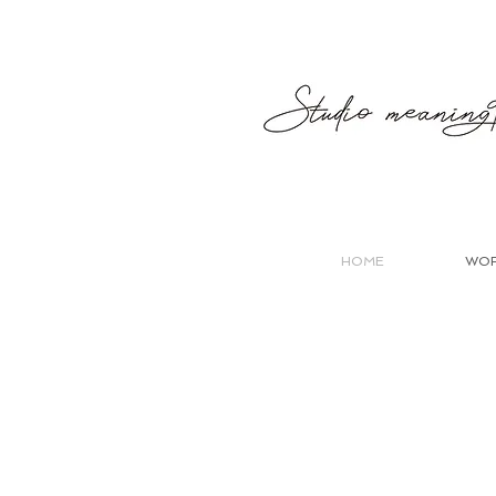
HOME
WO